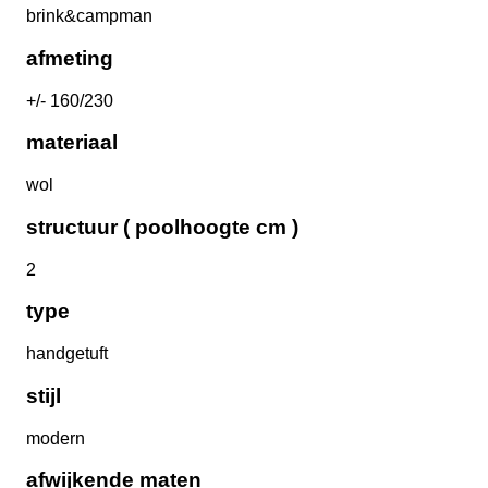
brink&campman
afmeting
+/- 160/230
materiaal
wol
structuur ( poolhoogte cm )
2
type
handgetuft
stijl
modern
afwijkende maten