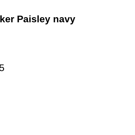
er Paisley navy
5