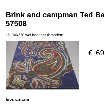
Brink and campman Ted Bak
57508
+/- 160/230 wol handgetuft modern
69
leverancier