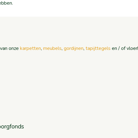
ebben.
n van onze
karpetten
,
meubels
,
gordijnen
,
tapijttegels
en / of vloe
borgfonds