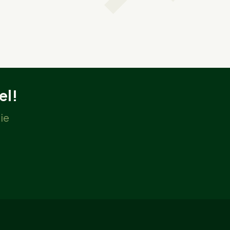
el!
ie