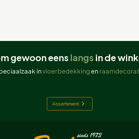
m gewoon eens
langs
in de wink
peciaalzaak in
vloerbedekking
en
raamdecorat
Assortiment