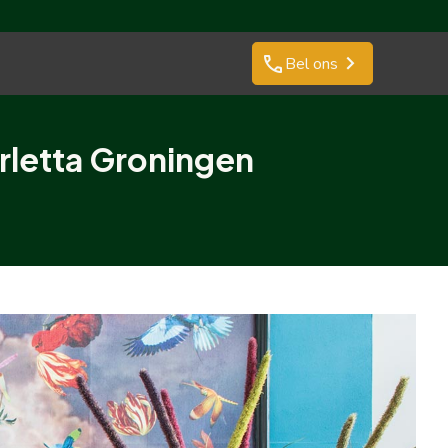
phone
Bel ons
rletta Groningen