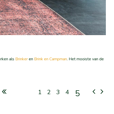
erken als
Brinker
en
Brink en Campman
. Het mooiste van de
1
2
3
4
5