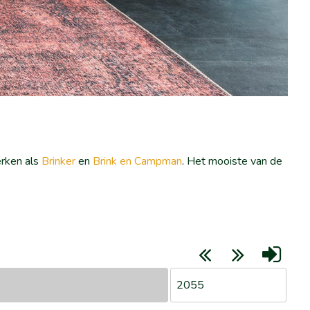
erken als
Brinker
en
Brink en Campman
. Het mooiste van de
2055