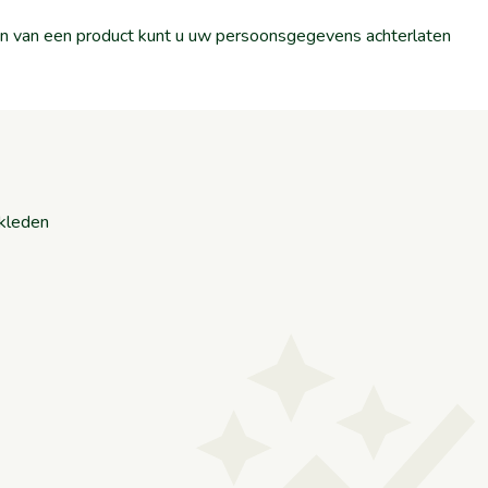
llen van een product kunt u uw persoonsgegevens achterlaten
rkleden
auto_graph