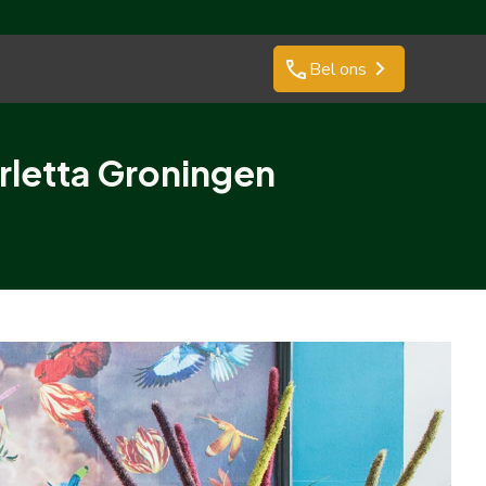
phone
Bel ons
rletta Groningen