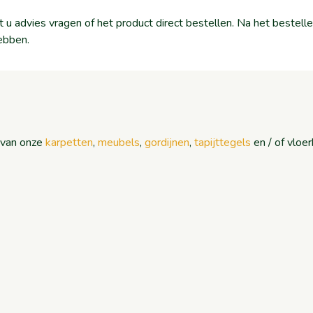
nt u advies vragen of het product direct bestellen. Na het beste
ebben.
n van onze
karpetten
,
meubels
,
gordijnen
,
tapijttegels
en / of vloe