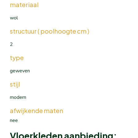
materiaal
wol
structuur ( poolhoogte cm )
2
type
geweven
stijl
modern
afwijkende maten
nee
Vloerkleden aanbieding: