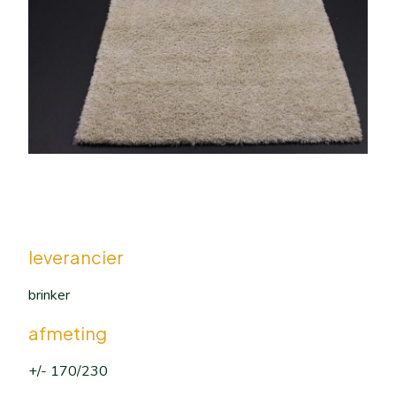
leverancier
brinker
afmeting
+/- 170/230