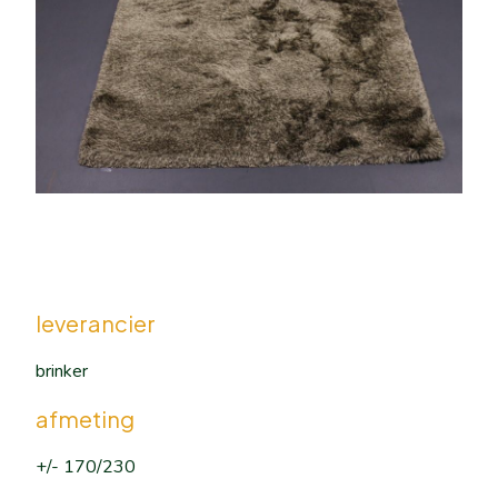
leverancier
brinker
afmeting
+/- 170/230