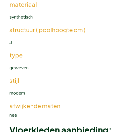
materiaal
synthetisch
structuur ( poolhoogte cm )
3
type
geweven
stijl
modern
afwijkende maten
nee
Vloerkleden aanbieding: