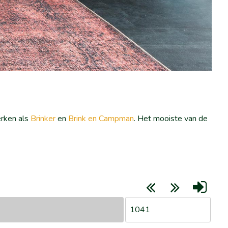
erken als
Brinker
en
Brink en Campman
. Het mooiste van de
1041