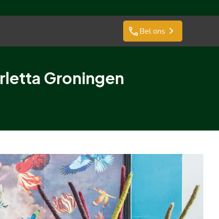
phone
Bel ons
rletta Groningen