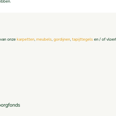
ebben.
n van onze
karpetten
,
meubels
,
gordijnen
,
tapijttegels
en / of vloe
borgfonds