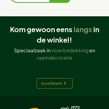
Kom gewoon eens
langs
in
de winkel!
Speciaalzaak in
vloerbedekking
en
raamdecoratie
Assortiment