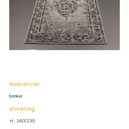
leverancier
brinker
afmeting
+/- 160/230