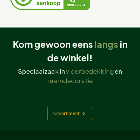
Kom gewoon eens
langs
in
de winkel!
Speciaalzaak in
vloerbedekking
en
raamdecoratie
Assortiment