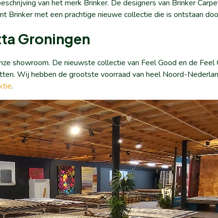
schrijving van het merk Brinker. De designers van Brinker Carpe
 Brinker met een prachtige nieuwe collectie die is ontstaan doo
etta Groningen
n onze showroom. De nieuwste collectie van Feel Good en de Feel 
petten. Wij hebben de grootste voorraad van heel Noord-Nederlan
ktie
.